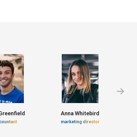
Greenfield
Anna Whitebird
Ja
countant
marketing director