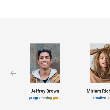
ton
Jeffrey Brown
Miriam Ri
programming guru
creative l