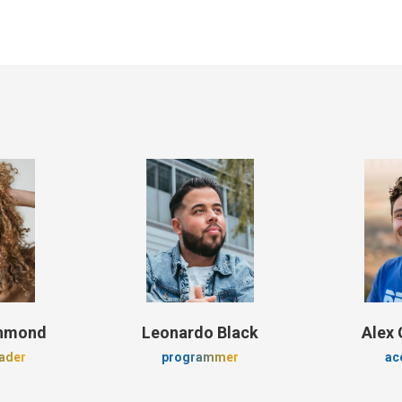
chmond
Leonardo Black
Alex 
eader
programmer
ac